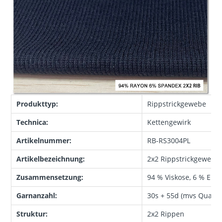
Produkttyp:
Rippstrickgewebe
Technica:
Kettengewirk
Artikelnummer:
RB-RS3004PL
Artikelbezeichnung:
2x2 Rippstrickgewebe 
Zusammensetzung:
94 % Viskose, 6 % Elas
Garnanzahl:
30s + 55d (mvs Qualitä
Struktur:
2x2 Rippen