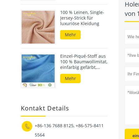
Hole
von 
100 % Leinen, Single-
Jersey-Strick für
luxuriöse Kleidung
Mehr
Einzel-Piqué-Stoff aus
100 % Baumwollimitat,
einfarbig gefärbt,
fühlt sich wie
Baumwolle an
Mehr
Kontakt Details
+86-136 7688 8125, +86-575-8411

5564
ein