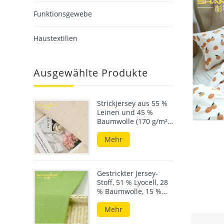
Funktionsgewebe
Haustextilien
Ausgewählte Produkte
Strickjersey aus 55 %
Leinen und 45 %
Baumwolle (170 g/m²),
Mischgewebe für den
Sommer
Mehr
Gestrickter Jersey-
Stoff, 51 % Lyocell, 28
% Baumwolle, 15 %
Leinen, 6 % Elastan,
190 g/m²
Mehr