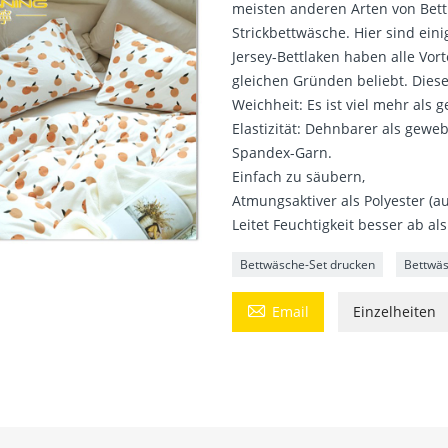
meisten anderen Arten von Bett
Strickbettwäsche. Hier sind ein
Jersey-Bettlaken haben alle Vor
gleichen Gründen beliebt. Diese
Weichheit: Es ist viel mehr als
Elastizität: Dehnbarer als geweb
Spandex-Garn.
Einfach zu säubern,
Atmungsaktiver als Polyester (a
Leitet Feuchtigkeit besser ab als
Bettwäsche-Set drucken
Bettwäs

Email
Einzelheiten