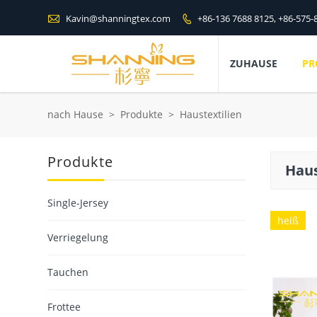

Kavin@shanningtex.com
+86-136 7688 8125, +86-575-

ZUHAUSE
PR
nach Hause
>
Produkte
>
Haustextilien
Produkte
Haus
Single-Jersey
heiß
Verriegelung
Tauchen
Frottee