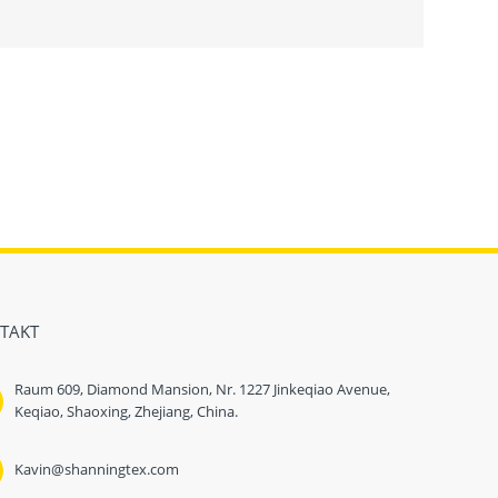
TAKT
Raum 609, Diamond Mansion, Nr. 1227 Jinkeqiao Avenue,
Keqiao, Shaoxing, Zhejiang, China.
Kavin@shanningtex.com