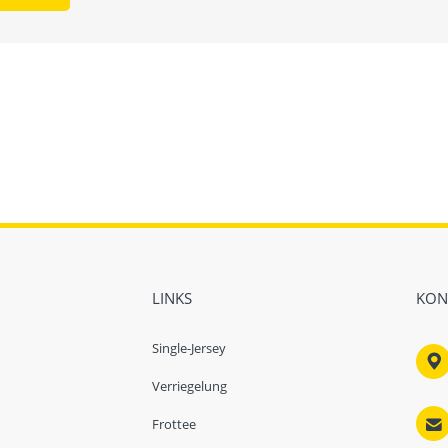
LINKS
KON
Single-Jersey

Verriegelung

Frottee