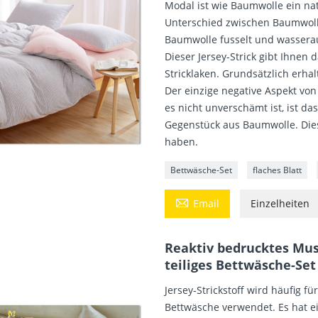
Modal ist wie Baumwolle ein nat
Unterschied zwischen Baumwoll
Baumwolle fusselt und wassera
Dieser Jersey-Strick gibt Ihnen 
Stricklaken. Grundsätzlich erhal
Der einzige negative Aspekt von
es nicht unverschämt ist, ist da
Gegenstück aus Baumwolle. Diese
haben.
Bettwäsche-Set
flaches Blatt

Email
Einzelheiten
Reaktiv bedrucktes Must
teiliges Bettwäsche-Set
Jersey-Strickstoff wird häufig f
Bettwäsche verwendet. Es hat ei